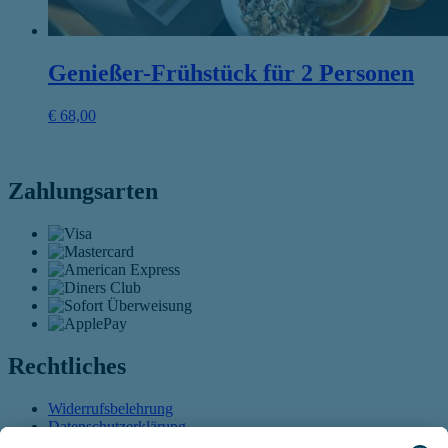
Genießer-Frühstück für 2 Personen
€
68,00
Zahlungsarten
Rechtliches
Widerrufsbelehrung
Datenschutzerklärung
AGB
Öffnet sich in einem neuen Tab