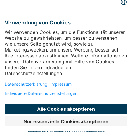
Barrierefreiheitserklärung
Öffnet sich in einem neuen
Tab
Führt auf eine externe Seite
Sitemap
Vertrag widerrufen
Öffnet sich in einem neuen Tab
Kontakt
Kontakt
FAQ
Öffnet sich in einem neuen Tab
Impressum
Öffnet sich in einem neuen Tab
Weiter zu
Geschenkkarte
Öffnet sich in einem neuen
Tab
Führt auf eine externe Seite
Facebook
Öffnet sich in einem neuen Tab
Führt
auf eine externe Seite
Instagram
Öffnet sich in einem neuen Tab
Führt
auf eine externe Seite
© copyright 2026 - Therme Laa
Technische Realisierung: TAC | The Assistant Company
Öffnet sich