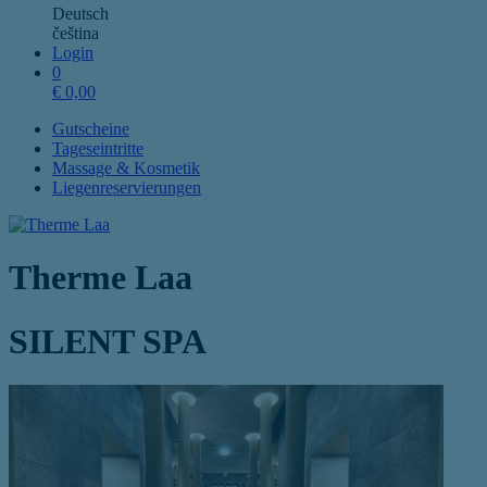
Deutsch
čeština
Login
0
€
0,00
Gutscheine
Tageseintritte
Massage & Kosmetik
Liegenreservierungen
Therme Laa
SILENT SPA