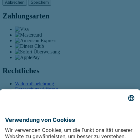
Abbrechen
Speichern
Zahlungsarten
Rechtliches
Widerrufsbelehrung
Datenschutzerklärung
AGB
Öffnet sich in einem neuen Tab
Barrierefreiheitserklärung
Öffnet sich in einem neuen
Tab
Führt auf eine externe Seite
Sitemap
Vertrag widerrufen
Öffnet sich in einem neuen Tab
Kontakt