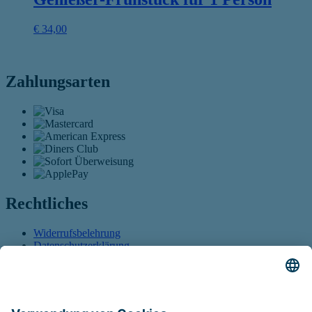
€
34,00
Zahlungsarten
Rechtliches
Widerrufsbelehrung
Datenschutzerklärung
AGB
Öffnet sich in einem neuen Tab
Barrierefreiheitserklärung
Öffnet sich in einem neuen
Tab
Führt auf eine externe Seite
Sitemap
Vertrag widerrufen
Öffnet sich in einem neuen Tab