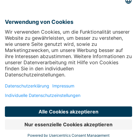
Barrierefreiheitserklärung
Öffnet sich in einem neuen
Tab
Führt auf eine externe Seite
Sitemap
Vertrag widerrufen
Öffnet sich in einem neuen Tab
Kontakt
Kontakt
FAQ
Öffnet sich in einem neuen Tab
Impressum
Öffnet sich in einem neuen Tab
Weiter zu
Geschenkkarte
Öffnet sich in einem neuen
Tab
Führt auf eine externe Seite
Facebook
Öffnet sich in einem neuen Tab
Führt
auf eine externe Seite
Instagram
Öffnet sich in einem neuen Tab
Führt
auf eine externe Seite
© copyright 2026 - Therme Laa
Technische Realisierung: TAC | The Assistant Company
Öffnet sich
in einem neuen Tab