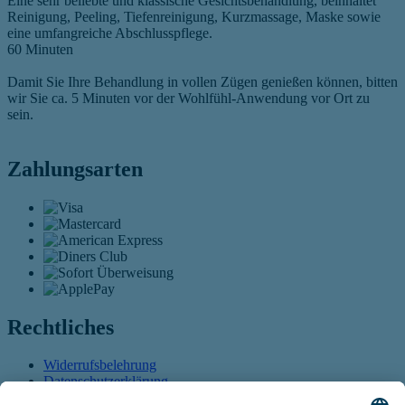
Eine sehr beliebte und klassische Gesichtsbehandlung, beinhaltet
Reinigung, Peeling, Tiefenreinigung, Kurzmassage, Maske sowie
eine umfangreiche Abschlusspflege.
60 Minuten
Damit Sie Ihre Behandlung in vollen Zügen genießen können, bitten
wir Sie ca. 5 Minuten vor der Wohlfühl-Anwendung vor Ort zu
sein.
Zahlungsarten
Rechtliches
Widerrufsbelehrung
Datenschutzerklärung
AGB
Öffnet sich in einem neuen Tab