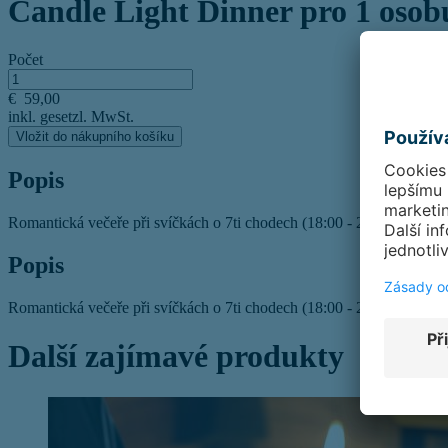
Candle Light Dinner pro 1 osob
Počet
€
59,00
inkl. gesetzl. MwSt.
Vložit do nákupního košíku
Popis
Romantická večeře při svíčkách o 7ti chodech (18:00 - 20:30 hodin)
Popis
Romantická večeře při svíčkách o 7ti chodech (18:00 - 20:30 hodin)
Další zajímavé produkty