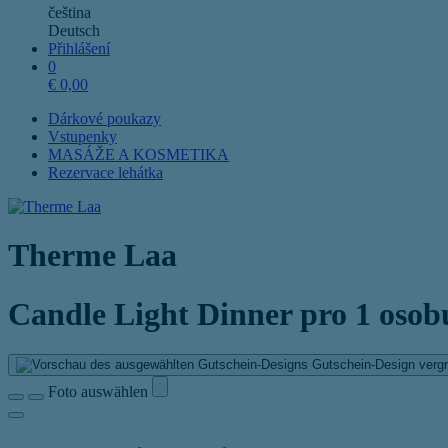
čeština
Deutsch
Přihlášení
0
€
0,00
Dárkové poukazy
Vstupenky
MASÁŽE A KOSMETIKA
Rezervace lehátka
Therme Laa
Candle Light Dinner pro 1 osob
Gutschein-Design vergr
Foto auswählen