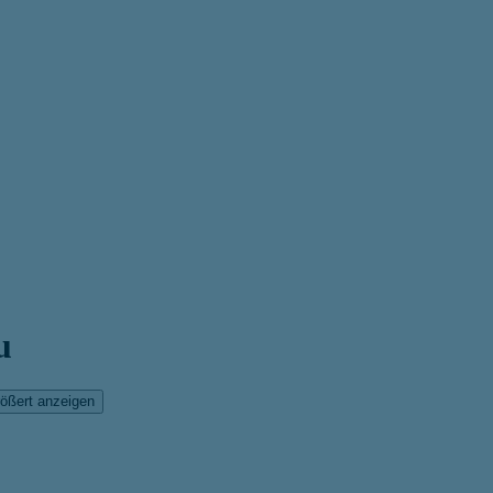
u
ößert anzeigen