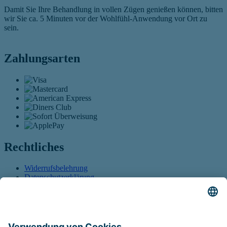
Damit Sie Ihre Behandlung in vollen Zügen genießen können, bitten
wir Sie ca. 5 Minuten vor der Wohlfühl-Anwendung vor Ort zu
sein.
Zahlungsarten
Rechtliches
Widerrufsbelehrung
Datenschutzerklärung
AGB
Öffnet sich in einem neuen Tab
Barrierefreiheitserklärung
Öffnet sich in einem neuen
Tab
Führt auf eine externe Seite
Sitemap
Vertrag widerrufen
Öffnet sich in einem neuen Tab