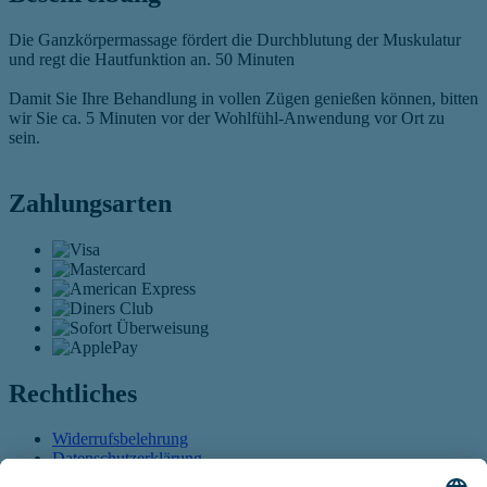
Die Ganzkörpermassage fördert die Durchblutung der Muskulatur
und regt die Hautfunktion an. 50 Minuten
Damit Sie Ihre Behandlung in vollen Zügen genießen können, bitten
wir Sie ca. 5 Minuten vor der Wohlfühl-Anwendung vor Ort zu
sein.
Zahlungsarten
Rechtliches
Widerrufsbelehrung
Datenschutzerklärung
AGB
Öffnet sich in einem neuen Tab