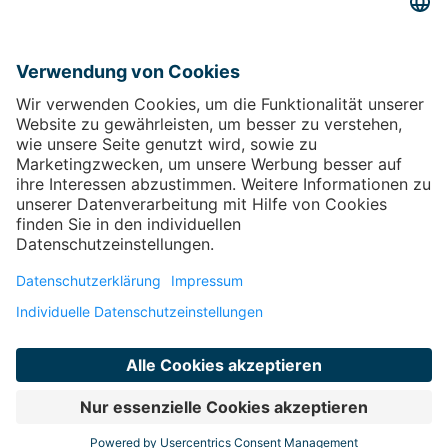
Barrierefreiheitserklärung
Öffnet sich in einem neuen
Tab
Führt auf eine externe Seite
Sitemap
Vertrag widerrufen
Öffnet sich in einem neuen Tab
Kontakt
Kontakt
FAQ
Öffnet sich in einem neuen Tab
Impressum
Öffnet sich in einem neuen Tab
Weiter zu
Geschenkkarte
Öffnet sich in einem neuen
Tab
Führt auf eine externe Seite
Facebook
Öffnet sich in einem neuen Tab
Führt
auf eine externe Seite
Instagram
Öffnet sich in einem neuen Tab
Führt
auf eine externe Seite
© copyright 2026 - Therme Laa
Technische Realisierung: TAC | The Assistant Company
Öffnet sich
in einem neuen Tab