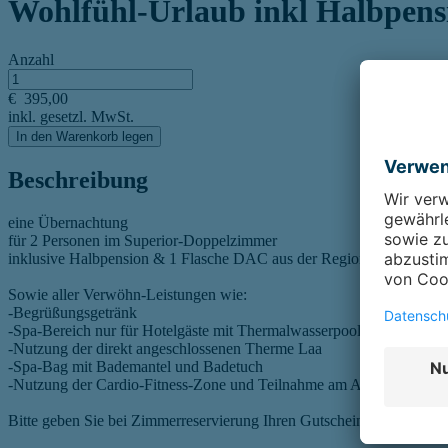
Wohlfühl-Urlaub inkl Halbpens
Anzahl
€
395,00
inkl. gesetzl. MwSt.
In den Warenkorb legen
Beschreibung
eine Übernachtung
für 2 Personen im Superior-Doppelzimmer
inklusive Halbpension & 1 Flasche DAC aus der Region
Sowie aller Verwöhn-Leistungen wie:
-Begrüßungsgetränk
-Spa-Bereich nur für Hotelgäste mit Thermalwasserpool, Outdoor-W
-Nutzung der direkt angeschlossenen Therme Laa
-Spa-Bag mit Bademantel und Badetuch
-Nutzung der Cardio-Fitness-Zone und Teilnahme am Aktiv- & Rel
Bitte geben Sie bei Zimmerreservierung Ihren Gutschein bekannt. Bea