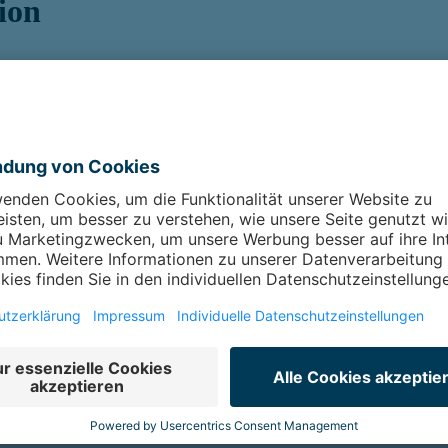
ion
hirlpool, Ruheräumen, finnischer Sauna, Kräuter-Sanarium und Dampf
axprogramm
chten Sie, dass möglicherweise ein Mindestaufenthalt notwendig ist. R