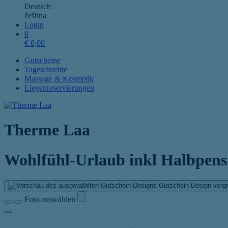
Deutsch
čeština
Login
0
€
0,00
Gutscheine
Tageseintritte
Massage & Kosmetik
Liegenreservierungen
Therme Laa
Wohlfühl-Urlaub inkl Halbpens
Gutschein-Design vergr
Foto auswählen