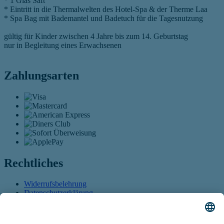
* 1 Glas Saft
* Eintritt in die Thermalwelten des Hotel-Spa & der Therme Laa
* Spa Bag mit Bademantel und Badetuch für die Tagesnutzung
gültig für Kinder zwischen 4 Jahre bis zum 14. Geburtstag
nur in Begleitung eines Erwachsenen
Zahlungsarten
Rechtliches
Widerrufsbelehrung
Datenschutzerklärung
AGB
Öffnet sich in einem neuen Tab
Barrierefreiheitserklärung
Öffnet sich in einem neuen
Tab
Führt auf eine externe Seite