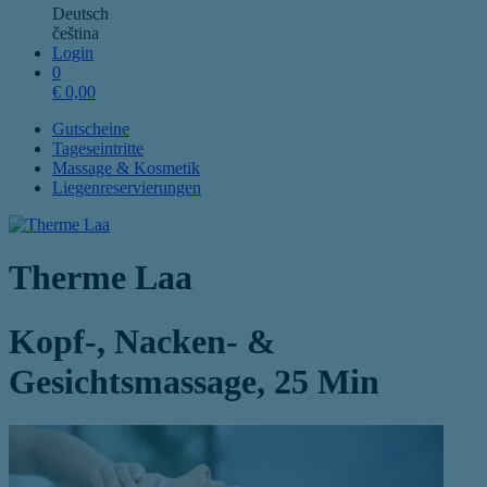
Deutsch
čeština
Login
0
€
0,00
Gutscheine
Tageseintritte
Massage & Kosmetik
Liegenreservierungen
Therme Laa
Kopf-, Nacken- &
Gesichtsmassage, 25 Min