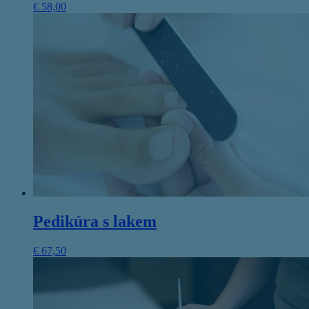
€
58,00
Pedikúra s lakem
€
67,50