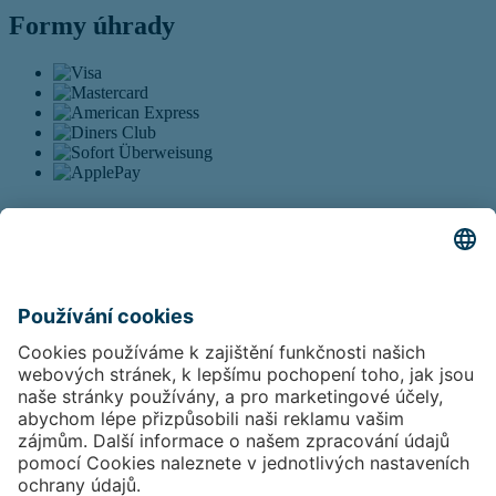
Formy úhrady
Právní informace
Data Protection
AGB
Sitemap
Firma
Kontakt
Impressum
Sociální oblast