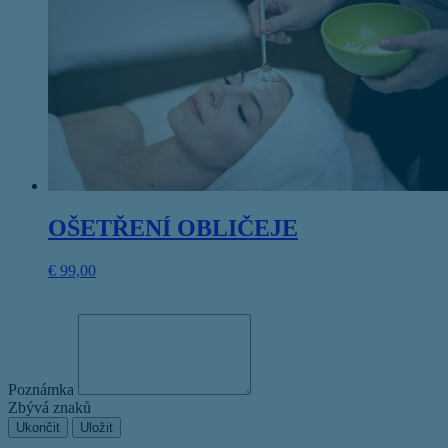
OŠETŘENÍ OBLIČEJE
€
99,00
Poznámka
Zbývá znaků
Ukončit
Uložit