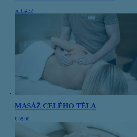
od
€
4,32
MASÁŽ CELÉHO TĚLA
€
88,00