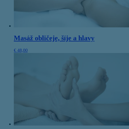
Masáž obličeje, šíje a hlavy
€
48,00