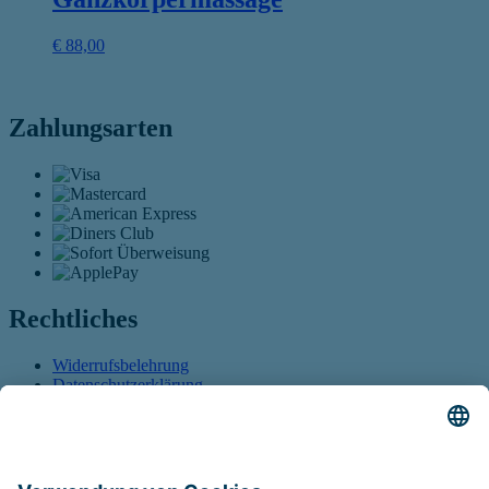
€
88,00
Zahlungsarten
Rechtliches
Widerrufsbelehrung
Datenschutzerklärung
AGB
Öffnet sich in einem neuen Tab
Barrierefreiheitserklärung
Öffnet sich in einem neuen
Tab
Führt auf eine externe Seite
Sitemap
Vertrag widerrufen
Öffnet sich in einem neuen Tab