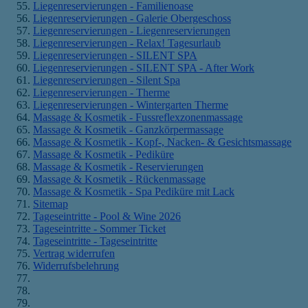
Liegenreservierungen - Familienoase
Liegenreservierungen - Galerie Obergeschoss
Liegenreservierungen - Liegenreservierungen
Liegenreservierungen - Relax! Tagesurlaub
Liegenreservierungen - SILENT SPA
Liegenreservierungen - SILENT SPA - After Work
Liegenreservierungen - Silent Spa
Liegenreservierungen - Therme
Liegenreservierungen - Wintergarten Therme
Massage & Kosmetik - Fussreflexzonenmassage
Massage & Kosmetik - Ganzkörpermassage
Massage & Kosmetik - Kopf-, Nacken- & Gesichtsmassage
Massage & Kosmetik - Pediküre
Massage & Kosmetik - Reservierungen
Massage & Kosmetik - Rückenmassage
Massage & Kosmetik - Spa Pediküre mit Lack
Sitemap
Tageseintritte - Pool & Wine 2026
Tageseintritte - Sommer Ticket
Tageseintritte - Tageseintritte
Vertrag widerrufen
Widerrufsbelehrung