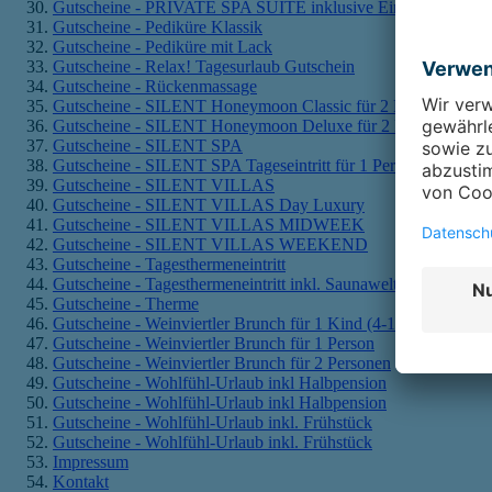
Gutscheine - PRIVATE SPA SUITE inklusive Eintritt für 2 Pe
Gutscheine - Pediküre Klassik
Gutscheine - Pediküre mit Lack
Gutscheine - Relax! Tagesurlaub Gutschein
Gutscheine - Rückenmassage
Gutscheine - SILENT Honeymoon Classic für 2 Personen
Gutscheine - SILENT Honeymoon Deluxe für 2 Personen
Gutscheine - SILENT SPA
Gutscheine - SILENT SPA Tageseintritt für 1 Person
Gutscheine - SILENT VILLAS
Gutscheine - SILENT VILLAS Day Luxury
Gutscheine - SILENT VILLAS MIDWEEK
Gutscheine - SILENT VILLAS WEEKEND
Gutscheine - Tagesthermeneintritt
Gutscheine - Tagesthermeneintritt inkl. Saunawelt
Gutscheine - Therme
Gutscheine - Weinviertler Brunch für 1 Kind (4-12 Jahre)
Gutscheine - Weinviertler Brunch für 1 Person
Gutscheine - Weinviertler Brunch für 2 Personen
Gutscheine - Wohlfühl-Urlaub inkl Halbpension
Gutscheine - Wohlfühl-Urlaub inkl Halbpension
Gutscheine - Wohlfühl-Urlaub inkl. Frühstück
Gutscheine - Wohlfühl-Urlaub inkl. Frühstück
Impressum
Kontakt