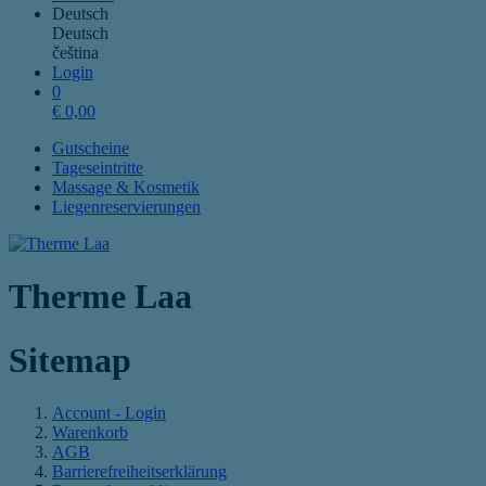
Deutsch
Deutsch
čeština
Login
0
€
0,00
Gutscheine
Tageseintritte
Massage & Kosmetik
Liegenreservierungen
Therme Laa
Sitemap
Account - Login
Warenkorb
AGB
Barrierefreiheitserklärung